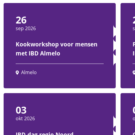
26
sep 2026
Kookworkshop voor mensen
met IBD Almelo
Almelo
03
okt 2026
o
IBD-dag regio Noord