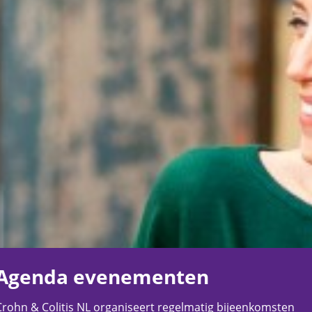
Agenda evenementen
Crohn & Colitis NL organiseert regelmatig bijeenkomsten